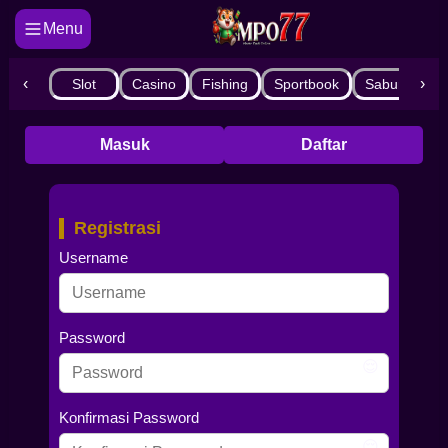
Menu
‹
›
Slot
Casino
Fishing
Sportbook
Sabung
M
Masuk
Daftar
Registrasi
Username
Password
😌
Konfirmasi Password
😌